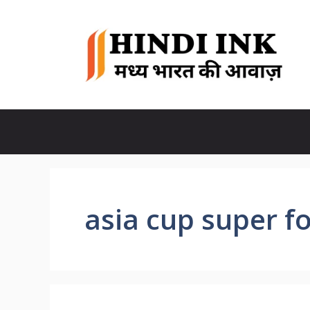
Skip
to
content
asia cup super f