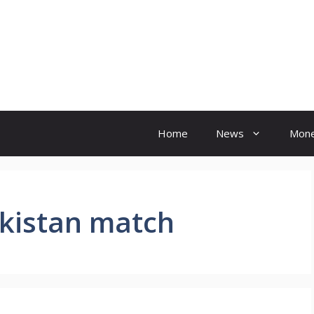
Hindi Ink
Home
News
Mon
akistan match