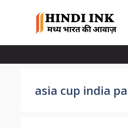
Skip
to
content
asia cup india p