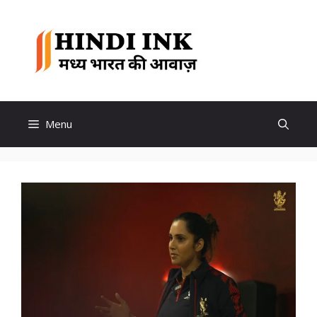
Skip
to
Hindi
content
Ink
Menu