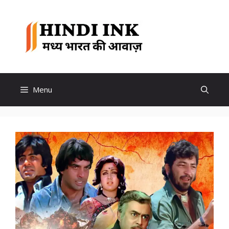
Skip
to
Hindi
content
Ink
Menu