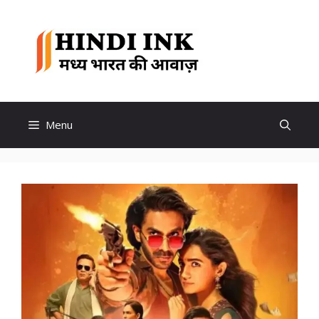
Skip
to
Hindi
content
Ink
Menu