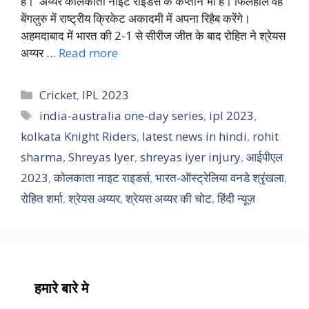
हैं। अय्यर कोलकाता नाइट राइडर्स के कप्तान भी हैं। फिलहाल वह
बेंगलुरु में राष्ट्रीय क्रिकेट अकादमी में अपना रिहैब करेंगे।
अहमदाबाद में भारत की 2-1 से सीरीज जीत के बाद रोहित ने श्रेयस
अय्यर …
Read more
Categories
Cricket
,
IPL 2023
Tags
india-australia one-day series
,
ipl 2023
,
kolkata Knight Riders
,
latest news in hindi
,
rohit
sharma
,
Shreyas Iyer
,
shreyas iyer injury
,
आईपीएल
2023
,
कोलकाता नाइट राइडर्स
,
भारत-ऑस्ट्रेलिया वनडे श्रृंखला
,
रोहित शर्मा
,
श्रेयस अय्यर
,
श्रेयस अय्यर की चोट
,
हिंदी न्यूज़
हमारे बारे मे