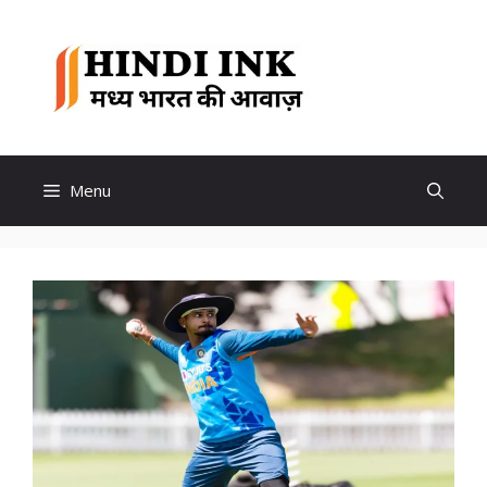
Skip
to
Hindi
content
Ink
Menu