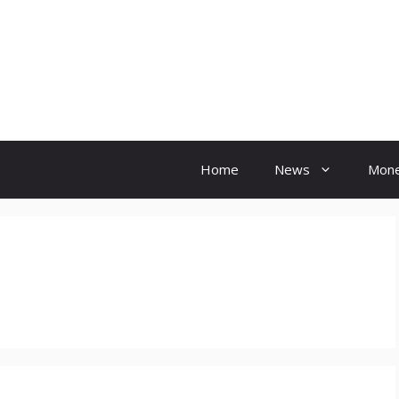
Hindi Ink
Home
News
Mon