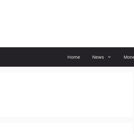
Hindi Ink
Home
News
Mon