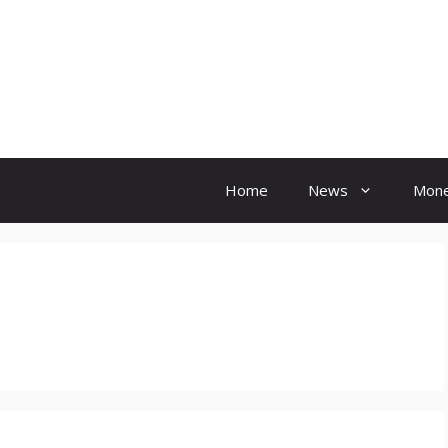
Hindi Ink
Home
News
Mon