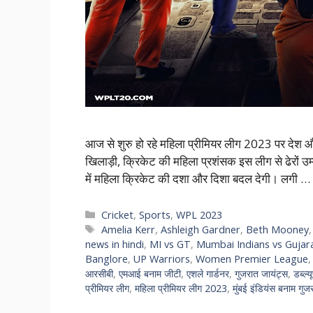
आज से शुरु हो रहे महिला प्रीमियर लीग 2023 पर देश और द
खिलाड़ी, क्रिकेट की महिला प्रशंसक इस लीग से ढेरों उम्म
में महिला क्रिकेट की दशा और दिशा बदल देगी। लगी …
Categories
Cricket
,
Sports
,
WPL 2023
Tags
Amelia Kerr
,
Ashleigh Gardner
,
Beth Mooney
news in hindi
,
MI vs GT
,
Mumbai Indians vs Gujar
Banglore
,
UP Warriors
,
Women Premier League
आरसीबी
,
एमआई बनाम जीटी
,
एशले गार्डनर
,
गुजरात जायंट्स
,
डब्ल्
प्रीमियर लीग
,
महिला प्रीमियर लीग 2023
,
मुंबई इंडियंस बनाम गुज