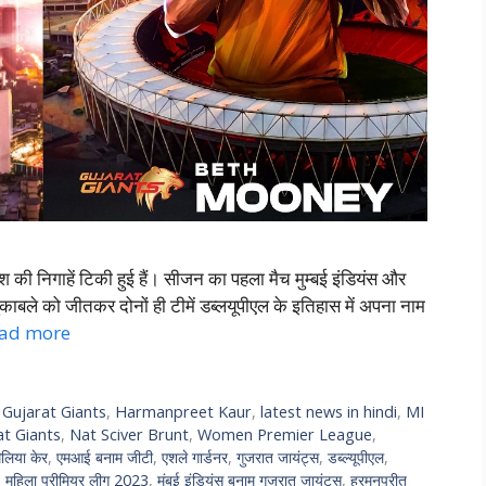
श की निगाहें टिकी हुई हैं। सीजन का पहला मैच मुम्बई इंडियंस और
 मुकाबले को जीतकर दोनों ही टीमें डब्लयूपीएल के इतिहास में अपना नाम
ad more
,
Gujarat Giants
,
Harmanpreet Kaur
,
latest news in hindi
,
MI
at Giants
,
Nat Sciver Brunt
,
Women Premier League
,
ेलिया केर
,
एमआई बनाम जीटी
,
एशले गार्डनर
,
गुजरात जायंट्स
,
डब्ल्यूपीएल
,
,
महिला प्रीमियर लीग 2023
,
मुंबई इंडियंस बनाम गुजरात जायंट्स
,
हरमनप्रीत