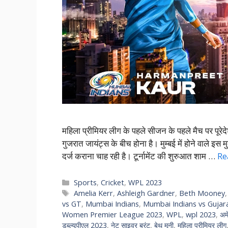
महिला प्रीमियर लीग के पहले सीजन के पहले मैच पर पूरेदे
गुजरात जायंट्स के बीच होना है। मुम्बई में होने वाले इस
दर्ज कराना चाह रही है। टूर्नामेंट की शुरुआत शाम …
Re
Categories
Sports
,
Cricket
,
WPL 2023
Tags
Amelia Kerr
,
Ashleigh Gardner
,
Beth Mooney
vs GT
,
Mumbai Indians
,
Mumbai Indians vs Gujar
Women Premier League 2023
,
WPL
,
wpl 2023
,
अम
डब्ल्यूपीएल 2023
,
नेट साइवर ब्रंट
,
बेथ मूनी
,
महिला प्रीमियर लीग