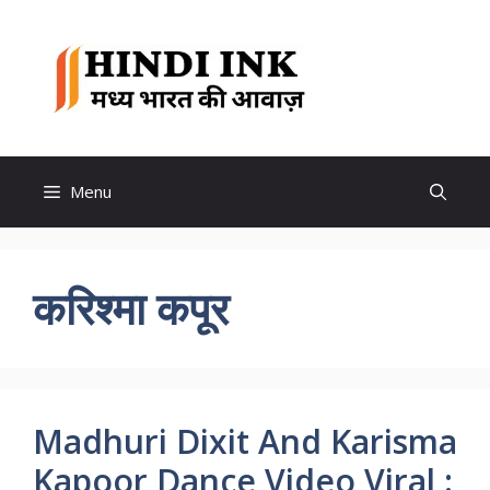
Skip
to
Hindi
content
Ink
Menu
करिश्मा कपूर
Madhuri Dixit And Karisma
Kapoor Dance Video Viral :