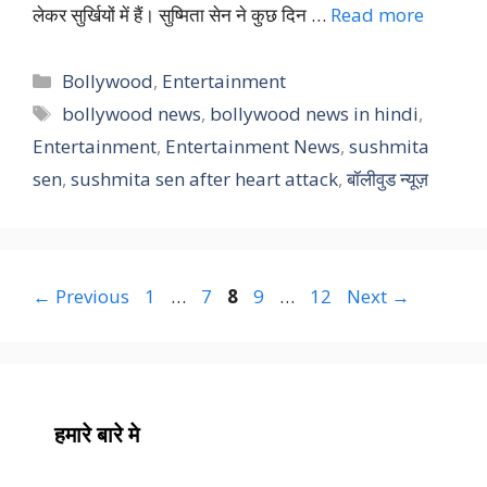
लेकर सुर्खियों में हैं। सुष्मिता सेन ने कुछ दिन …
Read more
Categories
Bollywood
,
Entertainment
Tags
bollywood news
,
bollywood news in hindi
,
Entertainment
,
Entertainment News
,
sushmita
sen
,
sushmita sen after heart attack
,
बॉलीवुड न्यूज़
Page
Page
Page
Page
Page
←
Previous
1
…
7
8
9
…
12
Next
→
हमारे बारे मे