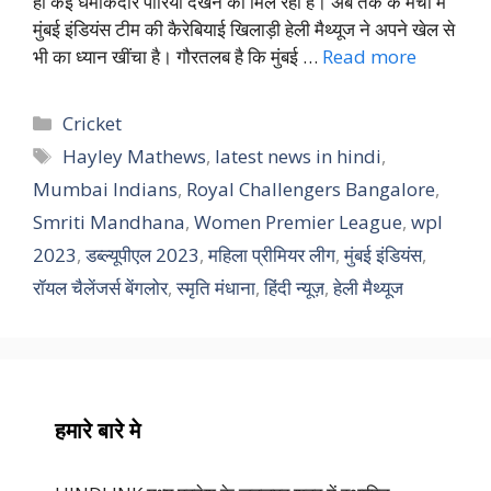
ही कई धमाकेदार पारियां देखने को मिल रही हैं। अब तक के मैचों में
मुंबई इंडियंस टीम की कैरेबियाई खिलाड़ी हेली मैथ्यूज ने अपने खेल से
भी का ध्यान खींचा है। गौरतलब है कि मुंबई …
Read more
Categories
Cricket
Tags
Hayley Mathews
,
latest news in hindi
,
Mumbai Indians
,
Royal Challengers Bangalore
,
Smriti Mandhana
,
Women Premier League
,
wpl
2023
,
डब्ल्यूपीएल 2023
,
महिला प्रीमियर लीग
,
मुंबई इंडियंस
,
रॉयल चैलेंजर्स बेंगलोर
,
स्मृति मंधाना
,
हिंदी न्यूज़
,
हेली मैथ्यूज
हमारे बारे मे