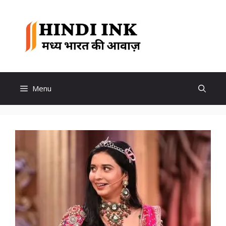
Skip
to
Hindi
content
Ink
Menu