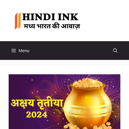
Skip
to
Hindi
content
Ink
Menu