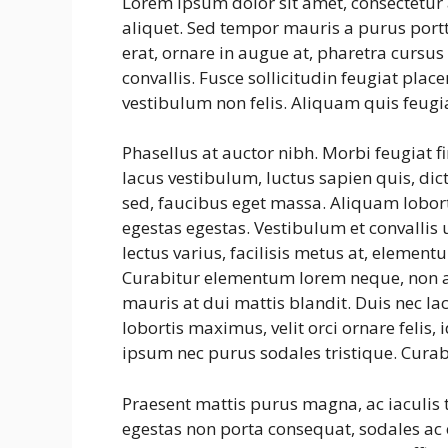
Lorem ipsum dolor sit amet, consectetur 
aliquet. Sed tempor mauris a purus portti
erat, ornare in augue at, pharetra cursu
convallis. Fusce sollicitudin feugiat plac
vestibulum non felis. Aliquam quis feugi
Phasellus at auctor nibh. Morbi feugiat f
lacus vestibulum, luctus sapien quis, dic
sed, faucibus eget massa. Aliquam lobort
egestas egestas. Vestibulum et convalli
lectus varius, facilisis metus at, eleme
Curabitur elementum lorem neque, non a
mauris at dui mattis blandit. Duis nec la
lobortis maximus, velit orci ornare felis
ipsum nec purus sodales tristique. Curab
Praesent mattis purus magna, ac iaculis
egestas non porta consequat, sodales ac e