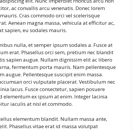
adipiscing elit. Nunc imperdiet rhoncus arcu non
tor, ac convallis arcu venenatis. Donec lorem
s mauris. Cras commodo orci vel scelerisque
erat. Aenean magna massa, vehicula at efficitur ac,
at sapien, eu sodales mauris.
inibus nulla, et semper ipsum sodales a. Fusce at
tum erat. Phasellus orci sem, pretium nec blandit
is sapien augue. Nullam dignissim elit ac libero
s urna, fermentum porta mauris. Nam pellentesque
ntum augue. Pellentesque suscipit enim massa.
ccumsan orci vulputate placerat. Vestibulum nec
cinia lacus. Fusce consectetur, sapien posuere
, id elementum ex ipsum at enim. Integer lacinia
itur iaculis at nisl et commodo.
 tellus elementum blandit. Nullam massa ante,
lit. Phasellus vitae erat id massa volutpat