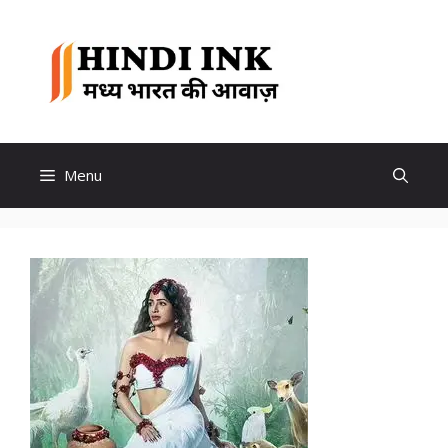
Skip
to
Hindi
content
Ink
Menu